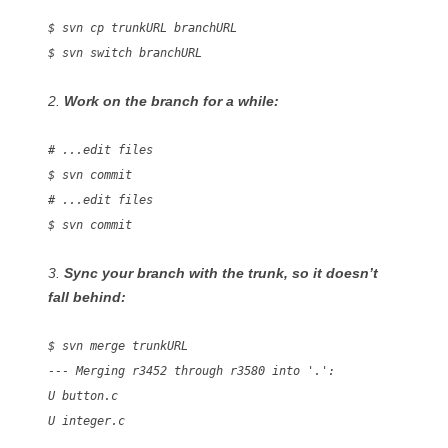
$ svn cp trunkURL branchURL
$ svn switch branchURL
2.
Work on the branch for a while:
# ...edit files
$ svn commit
# ...edit files
$ svn commit
3.
Sync your branch with the trunk, so it doesn’t
fall behind:
$ svn merge trunkURL
--- Merging r3452 through r3580 into '.':
U button.c
U integer.c
…