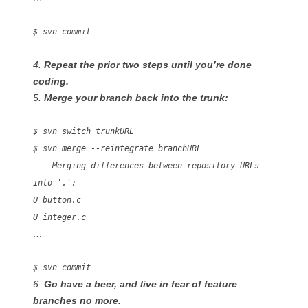
$ svn commit
4.
Repeat the prior two steps until you’re done
coding.
5.
Merge your branch back into the trunk:
$ svn switch trunkURL
$ svn merge --reintegrate branchURL
--- Merging differences between repository URLs
into '.':
U button.c
U integer.c
…
$ svn commit
6.
Go have a beer, and live in fear of feature
branches no more.