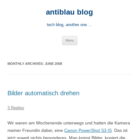
Skip
to
antiblau blog
content
tech blog, another one …
Menu
MONTHLY ARCHIVES:
JUNE 2008
Bilder automatisch drehen
3 Replies
Wir waren am Wochenende unterwegs und hatten die Kamera
meiner Freundin dabei, eine
Canon PowerShot S3 IS
. Das ist
jetzt soweit nichts besonderes. Man knipst Bilder, kopiert die