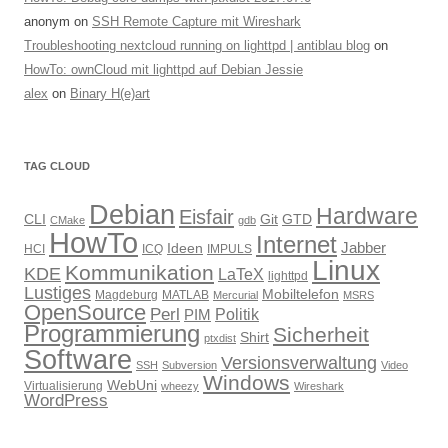
anonym
on
SSH Remote Capture mit Wireshark
Troubleshooting nextcloud running on lighttpd | antiblau blog
on
HowTo: ownCloud mit lighttpd auf Debian Jessie
alex
on
Binary H(e)art
TAG CLOUD
Debian
Hardware
Eisfair
CLI
Git
GTD
CMake
gdb
HowTo
Internet
Jabber
Ideen
HCI
ICQ
IMPULS
Linux
Kommunikation
KDE
LaTeX
lighttpd
Lustiges
Mobiltelefon
Magdeburg
MATLAB
Mercurial
MSRS
OpenSource
Perl
PIM
Politik
Programmierung
Sicherheit
Shirt
ptxdist
Software
Versionsverwaltung
SSH
Subversion
Video
Windows
WebUni
Virtualisierung
wheezy
Wireshark
WordPress