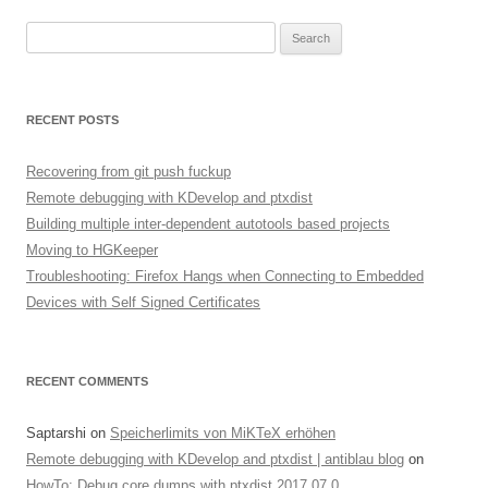
Search
for:
RECENT POSTS
Recovering from git push fuckup
Remote debugging with KDevelop and ptxdist
Building multiple inter-dependent autotools based projects
Moving to HGKeeper
Troubleshooting: Firefox Hangs when Connecting to Embedded
Devices with Self Signed Certificates
RECENT COMMENTS
Saptarshi
on
Speicherlimits von MiKTeX erhöhen
Remote debugging with KDevelop and ptxdist | antiblau blog
on
HowTo: Debug core dumps with ptxdist 2017.07.0