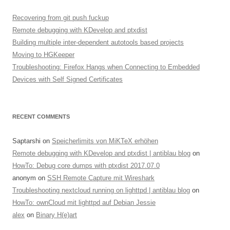
Recovering from git push fuckup
Remote debugging with KDevelop and ptxdist
Building multiple inter-dependent autotools based projects
Moving to HGKeeper
Troubleshooting: Firefox Hangs when Connecting to Embedded
Devices with Self Signed Certificates
RECENT COMMENTS
Saptarshi
on
Speicherlimits von MiKTeX erhöhen
Remote debugging with KDevelop and ptxdist | antiblau blog
on
HowTo: Debug core dumps with ptxdist 2017.07.0
anonym
on
SSH Remote Capture mit Wireshark
Troubleshooting nextcloud running on lighttpd | antiblau blog
on
HowTo: ownCloud mit lighttpd auf Debian Jessie
alex
on
Binary H(e)art