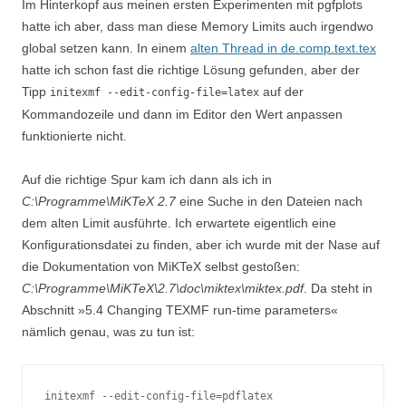
Im Hinterkopf aus meinen ersten Experimenten mit pgfplots
hatte ich aber, dass man diese Memory Limits auch irgendwo
global setzen kann. In einem
alten Thread in de.comp.text.tex
hatte ich schon fast die richtige Lösung gefunden, aber der
Tipp
auf der
initexmf --edit-config-file=latex
Kommandozeile und dann im Editor den Wert anpassen
funktionierte nicht.
Auf die richtige Spur kam ich dann als ich in
C:\Programme\MiKTeX 2.7
eine Suche in den Dateien nach
dem alten Limit ausführte. Ich erwartete eigentlich eine
Konfigurationsdatei zu finden, aber ich wurde mit der Nase auf
die Dokumentation von MiKTeX selbst gestoßen:
C:\Programme\MiKTeX\2.7\doc\miktex\miktex.pdf
. Da steht in
Abschnitt »5.4 Changing TEXMF run-time parameters«
nämlich genau, was zu tun ist:
initexmf --edit-config-file=pdflatex