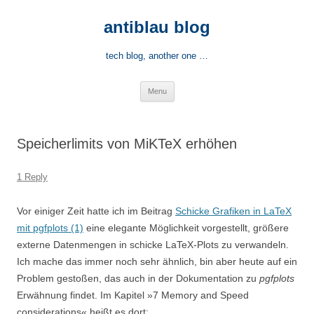
Skip
to
antiblau blog
content
tech blog, another one …
Menu
Speicherlimits von MiKTeX erhöhen
1 Reply
Vor einiger Zeit hatte ich im Beitrag
Schicke Grafiken in LaTeX
mit pgfplots (1)
eine elegante Möglichkeit vorgestellt, größere
externe Datenmengen in schicke LaTeX-Plots zu verwandeln.
Ich mache das immer noch sehr ähnlich, bin aber heute auf ein
Problem gestoßen, das auch in der Dokumentation zu
pgfplots
Erwähnung findet. Im Kapitel »7 Memory and Speed
considerations« heißt es dort: