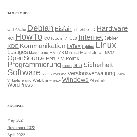
TAG CLOUD
Debian
Hardware
Eisfair
CLI
Git
GTD
CMake
gdb
HowTo
Internet
Jabber
Ideen
HCI
ICQ
IMPULS
Linux
Kommunikation
KDE
LaTeX
lighttpd
Lustiges
Mobiltelefon
Magdeburg
MATLAB
Mercurial
MSRS
OpenSource
Perl
PIM
Politik
Programmierung
Sicherheit
Shirt
ptxdist
Software
Versionsverwaltung
SSH
Subversion
Video
Windows
WebUni
Virtualisierung
wheezy
Wireshark
WordPress
ARCHIVES
May 2024
November 2022
April 2022