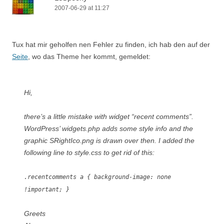
2007-06-29 at 11:27
Tux hat mir geholfen nen Fehler zu finden, ich hab den auf der
Seite
, wo das Theme her kommt, gemeldet:
Hi,
there’s a little mistake with widget “recent comments”.
WordPress’
widgets.php
adds some style info and the
graphic
SRightIco.png
is drawn over then. I added the
following line to
style.css
to get rid of this:
.recentcomments a { background-image: none
!important; }
Greets