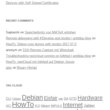
Devices with Self Signed Certificates
RECENT COMMENTS
Saptarshi
on
Speicherlimits von MiKTeX erhöhen
Remote debugging with KDevelop and ptxdist | antiblau blog
on
HowTo: Debug core dumps with ptxdist 2017.07.0
anonym
on
SSH Remote Capture mit Wireshark
Troubleshooting nextcloud running on lighttpd | antiblau blog
on
HowTo: ownCloud mit lighttpd auf Debian Jessie
alex
on
Binary H(e)art
TAG CLOUD
Debian
Hardware
Eisfair
CLI
Git
GTD
CMake
gdb
HowTo
Internet
Jabber
Ideen
HCI
ICQ
IMPULS