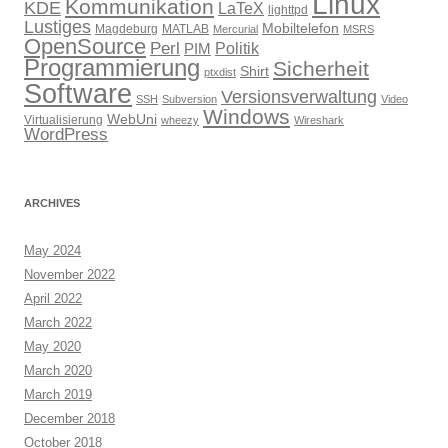
Linux
Kommunikation
KDE
LaTeX
lighttpd
Lustiges
Mobiltelefon
Magdeburg
MATLAB
Mercurial
MSRS
OpenSource
Perl
PIM
Politik
Programmierung
Sicherheit
Shirt
ptxdist
Software
Versionsverwaltung
SSH
Subversion
Video
Windows
WebUni
Virtualisierung
wheezy
Wireshark
WordPress
ARCHIVES
May 2024
November 2022
April 2022
March 2022
May 2020
March 2020
March 2019
December 2018
October 2018