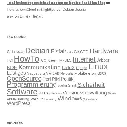
Troubleshooting nextcloud running on lighttpd | antiblau blog
on
HowTo: ownCloud mit lighttpd auf Debian Jessie
alex
on
Binary H(e)art
TAG CLOUD
Debian
Hardware
Eisfair
CLI
Git
GTD
CMake
gdb
HowTo
Internet
Jabber
Ideen
HCI
ICQ
IMPULS
Linux
Kommunikation
KDE
LaTeX
lighttpd
Lustiges
Mobiltelefon
Magdeburg
MATLAB
Mercurial
MSRS
OpenSource
Perl
PIM
Politik
Programmierung
Sicherheit
Shirt
ptxdist
Software
Versionsverwaltung
SSH
Subversion
Video
Windows
WebUni
Virtualisierung
wheezy
Wireshark
WordPress
ARCHIVES