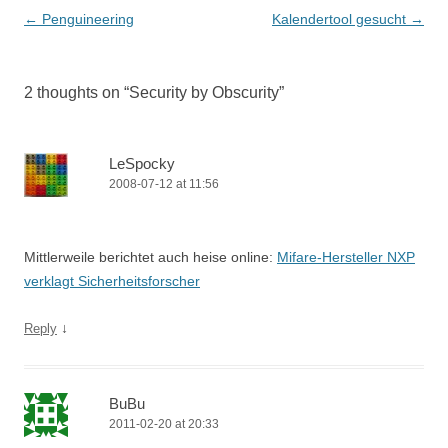
Post
←
Penguineering
Kalendertool gesucht
→
navigation
2 thoughts on “
Security by Obscurity
”
LeSpocky
2008-07-12 at 11:56
Mittlerweile berichtet auch heise online:
Mifare-Hersteller NXP
verklagt Sicherheitsforscher
↓
Reply
BuBu
2011-02-20 at 20:33