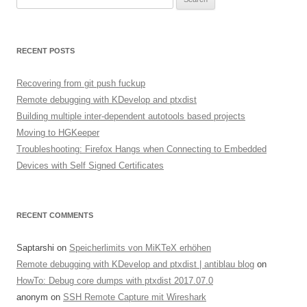
for:
RECENT POSTS
Recovering from git push fuckup
Remote debugging with KDevelop and ptxdist
Building multiple inter-dependent autotools based projects
Moving to HGKeeper
Troubleshooting: Firefox Hangs when Connecting to Embedded
Devices with Self Signed Certificates
RECENT COMMENTS
Saptarshi
on
Speicherlimits von MiKTeX erhöhen
Remote debugging with KDevelop and ptxdist | antiblau blog
on
HowTo: Debug core dumps with ptxdist 2017.07.0
anonym
on
SSH Remote Capture mit Wireshark