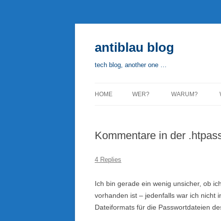
Skip
to
content
antiblau blog
tech blog, another one …
HOME
WER?
WARUM?
Kommentare in der .htpas
4 Replies
Ich bin gerade ein wenig unsicher, ob ic
vorhanden ist – jedenfalls war ich nicht
Dateiformats für die Passwortdateien de