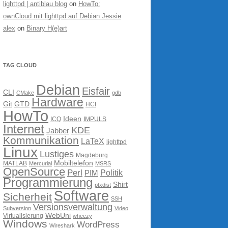
lighttpd | antiblau blog
on
HowTo:
ownCloud mit lighttpd auf Debian Jessie
alex
on
Binary H(e)art
TAG CLOUD
Debian
Eisfair
CLI
CMake
gdb
Hardware
Git
GTD
HCI
HowTo
Ideen
ICQ
IMPULS
Internet
KDE
Jabber
Kommunikation
LaTeX
lighttpd
Linux
Lustiges
Magdeburg
Mobiltelefon
MATLAB
Mercurial
MSRS
OpenSource
Perl
PIM
Politik
Programmierung
Shirt
ptxdist
Software
Sicherheit
SSH
Versionsverwaltung
Subversion
Video
WebUni
Virtualisierung
wheezy
Windows
WordPress
Wireshark