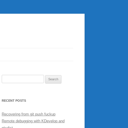
Search
for:
RECENT POSTS
Recovering from git push fuckup
Remote debugging with KDevelop and
ptxdist