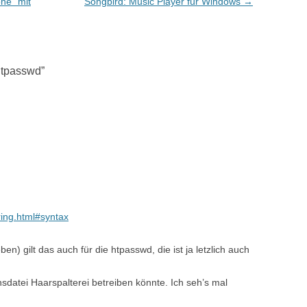
ne" mit
Songbird: Music Player für Windows
→
htpasswd
”
ring.html#syntax
n) gilt das auch für die htpasswd, die ist ja letzlich auch
sdatei Haarspalterei betreiben könnte. Ich seh’s mal