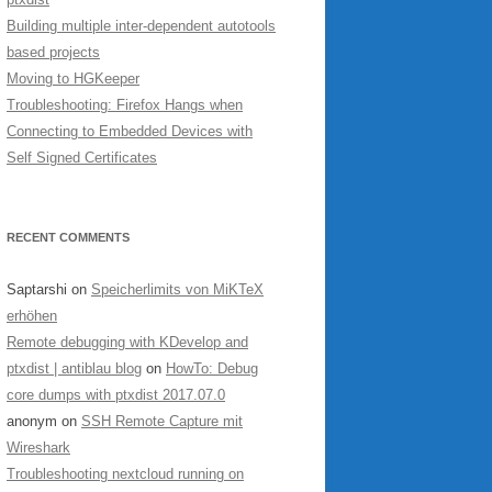
Building multiple inter-dependent autotools
based projects
Moving to HGKeeper
Troubleshooting: Firefox Hangs when
Connecting to Embedded Devices with
Self Signed Certificates
RECENT COMMENTS
Saptarshi
on
Speicherlimits von MiKTeX
erhöhen
Remote debugging with KDevelop and
ptxdist | antiblau blog
on
HowTo: Debug
core dumps with ptxdist 2017.07.0
anonym
on
SSH Remote Capture mit
Wireshark
Troubleshooting nextcloud running on