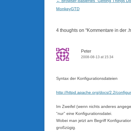
Post
←
Browser-basiertes "Getting Things Do
navigation
MonkeyGTD
4 thoughts on “
Kommentare in der .
Peter
2008-08-13 at 15:34
Syntax der Konfigurationsdateien
http://httpd.apache.org/docs/2.2/configu
Im Zweifel (wenn nichts anderes angegebe
“nur” eine Konfigurationsdatei.
Wobei man jetzt am Begriff Konfiguration
großzügig.