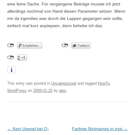
eine feine Sache. Für vergangene Beiträge musste ich jetzt
allerdings nochmal von Hand diesen Parameter setzen. Wenn
mir da irgendwo was durch die Lappen gegangen sein sollte,
einfach mal kurz anpiepsen, dann behebe ich das.
This entry was posted in
Uncategorized
and tagged
HowTo
,
WordPress
on
2009-01-25
by
alex
.
Post
←
Kein Usenet bei O₂
Farbige Nicknames in irssi
→