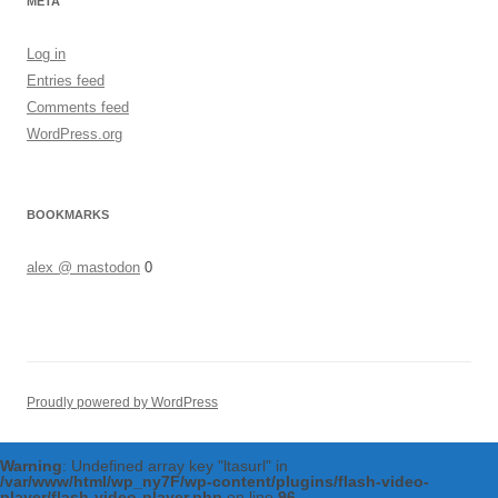
META
Log in
Entries feed
Comments feed
WordPress.org
BOOKMARKS
alex @ mastodon
0
Proudly powered by WordPress
Warning
: Undefined array key "ltasurl" in
/var/www/html/wp_ny7F/wp-content/plugins/flash-video-
player/flash-video-player.php
on line
96