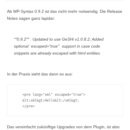
Ab WP-Syntax 0.9.2 ist das nicht mehr notwendig. Die Release
Notes sagen ganz lapidar:
**0.9.2** : Updated to use GeSHi v1.0.8.2; Added
optional `escaped=”true”` support in case code
snippets are already escaped with html entities.
In der Praxis sieht das dann so aus:
    <pre lang="xml" escaped="true">

    &lt;xml&gt;Hello&lt;/xml&gt;

    </pre>
Das vereinfacht zukünftige Upgrades von dem Plugin, ist also