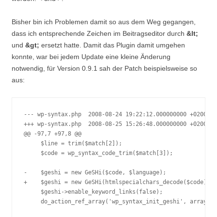
Bisher bin ich Problemen damit so aus dem Weg gegangen,
dass ich entsprechende Zeichen im Beitragseditor durch
&lt;
und
&gt;
ersetzt hatte. Damit das Plugin damit umgehen
konnte, war bei jedem Update eine kleine Änderung
notwendig, für Version 0.9.1 sah der Patch beispielsweise so
aus:
--- wp-syntax.php  2008-08-24 19:22:12.000000000 +0200

+++ wp-syntax.php  2008-08-25 15:26:48.000000000 +0200

@@ -97,7 +97,8 @@

     $line = trim($match[2]);

     $code = wp_syntax_code_trim($match[3]);

-    $geshi = new GeSHi($code, $language);

+    $geshi = new GeSHi(htmlspecialchars_decode($code), $
     $geshi->enable_keyword_links(false);

     do_action_ref_array('wp_syntax_init_geshi', array(&$