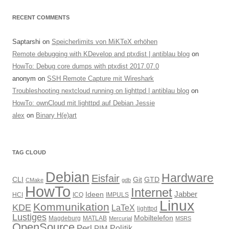
RECENT COMMENTS
Saptarshi
on
Speicherlimits von MiKTeX erhöhen
Remote debugging with KDevelop and ptxdist | antiblau blog
on
HowTo: Debug core dumps with ptxdist 2017.07.0
anonym
on
SSH Remote Capture mit Wireshark
Troubleshooting nextcloud running on lighttpd | antiblau blog
on
HowTo: ownCloud mit lighttpd auf Debian Jessie
alex
on
Binary H(e)art
TAG CLOUD
Debian
Hardware
Eisfair
CLI
Git
GTD
CMake
gdb
HowTo
Internet
Jabber
Ideen
HCI
ICQ
IMPULS
Linux
Kommunikation
KDE
LaTeX
lighttpd
Lustiges
Mobiltelefon
Magdeburg
MATLAB
Mercurial
MSRS
OpenSource
Perl
PIM
Politik