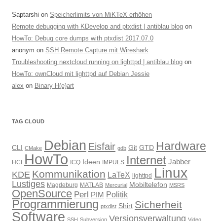
Saptarshi
on
Speicherlimits von MiKTeX erhöhen
Remote debugging with KDevelop and ptxdist | antiblau blog
on
HowTo: Debug core dumps with ptxdist 2017.07.0
anonym
on
SSH Remote Capture mit Wireshark
Troubleshooting nextcloud running on lighttpd | antiblau blog
on
HowTo: ownCloud mit lighttpd auf Debian Jessie
alex
on
Binary H(e)art
TAG CLOUD
Debian
Hardware
Eisfair
CLI
Git
GTD
CMake
gdb
HowTo
Internet
Jabber
Ideen
HCI
ICQ
IMPULS
Linux
Kommunikation
KDE
LaTeX
lighttpd
Lustiges
Mobiltelefon
Magdeburg
MATLAB
Mercurial
MSRS
OpenSource
Perl
PIM
Politik
Programmierung
Sicherheit
Shirt
ptxdist
Software
Versionsverwaltung
SSH
Subversion
Video