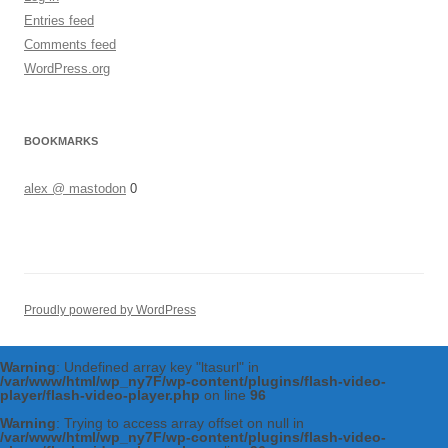
Entries feed
Comments feed
WordPress.org
BOOKMARKS
alex @ mastodon
0
Proudly powered by WordPress
Warning
: Undefined array key "ltasurl" in
/var/www/html/wp_ny7F/wp-content/plugins/flash-video-
player/flash-video-player.php
on line
96
Warning
: Trying to access array offset on null in
/var/www/html/wp_ny7F/wp-content/plugins/flash-video-