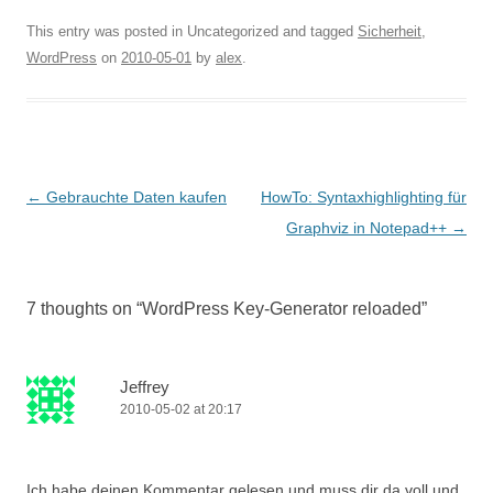
This entry was posted in Uncategorized and tagged
Sicherheit
,
WordPress
on
2010-05-01
by
alex
.
Post
←
Gebrauchte Daten kaufen
HowTo: Syntaxhighlighting für
navigation
Graphviz in Notepad++
→
7 thoughts on “
WordPress Key-Generator reloaded
”
Jeffrey
2010-05-02 at 20:17
Ich habe deinen Kommentar gelesen und muss dir da voll und