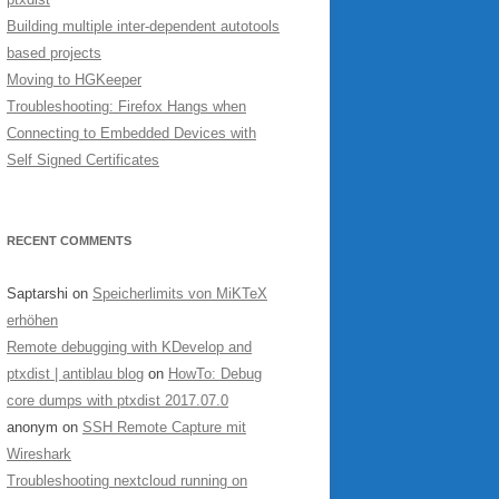
Building multiple inter-dependent autotools
based projects
Moving to HGKeeper
Troubleshooting: Firefox Hangs when
Connecting to Embedded Devices with
Self Signed Certificates
RECENT COMMENTS
Saptarshi
on
Speicherlimits von MiKTeX
erhöhen
Remote debugging with KDevelop and
ptxdist | antiblau blog
on
HowTo: Debug
core dumps with ptxdist 2017.07.0
anonym
on
SSH Remote Capture mit
Wireshark
Troubleshooting nextcloud running on