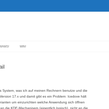
WAMS!
WIN!
ail
as System, was ich auf meinen Rechnern benutze und die
Version 17.x und damit gibt es ein Problem: Icedove hält
Varianten um einzurichten welche Anwendung sich öffnen
t an die KDE-Mechanisem (eigentlich logisch), nicht an die