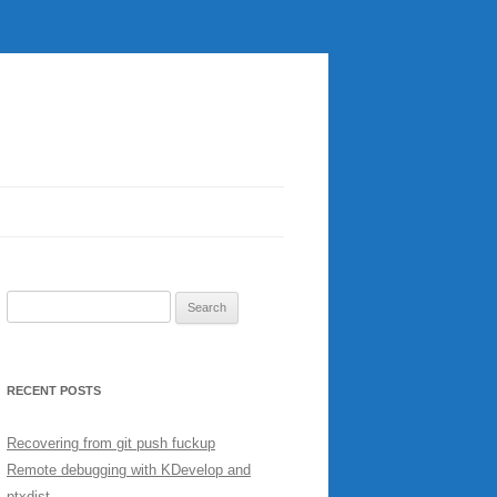
Search
for:
RECENT POSTS
Recovering from git push fuckup
Remote debugging with KDevelop and
ptxdist