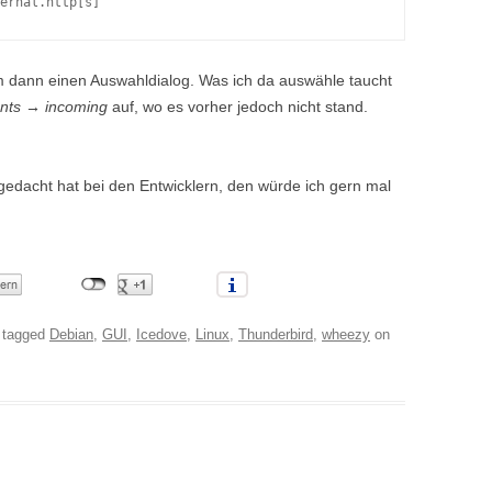
ernal.http[s]
 dann einen Auswahldialog. Was ich da auswähle taucht
nts → incoming
auf, wo es vorher jedoch nicht stand.
sgedacht hat bei den Entwicklern, den würde ich gern mal
 tagged
Debian
,
GUI
,
Icedove
,
Linux
,
Thunderbird
,
wheezy
on