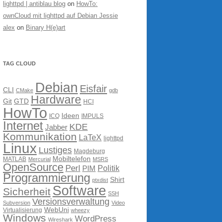
lighttpd | antiblau blog
on
HowTo:
ownCloud mit lighttpd auf Debian Jessie
alex
on
Binary H(e)art
TAG CLOUD
Debian
Eisfair
CLI
CMake
gdb
Hardware
Git
GTD
HCI
HowTo
Ideen
ICQ
IMPULS
Internet
KDE
Jabber
Kommunikation
LaTeX
lighttpd
Linux
Lustiges
Magdeburg
Mobiltelefon
MATLAB
Mercurial
MSRS
OpenSource
Perl
PIM
Politik
Programmierung
Shirt
ptxdist
Software
Sicherheit
SSH
Versionsverwaltung
Subversion
Video
WebUni
Virtualisierung
wheezy
Windows
WordPress
Wireshark