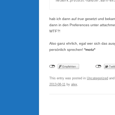
network.protocol-handler.warn-ext
hab ich dann auf
true
gesetzt und bekam
dann in den Preferences unter
attachme
WTF?!
Also ganz ehrlich, egal wer sich das au
persönlich sprechen!
*motz*
This entry was posted in
Uncategorized
and
2013-08-11
by
alex
.