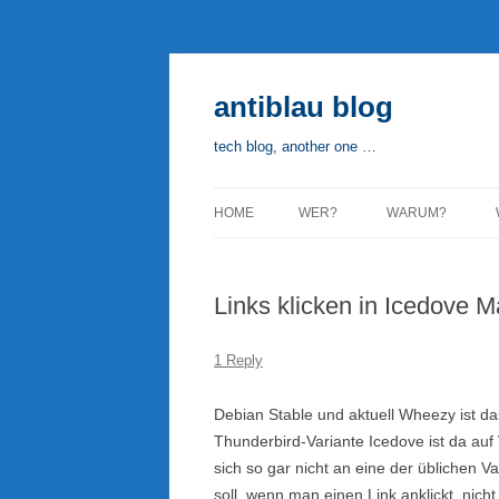
Skip
to
content
antiblau blog
tech blog, another one …
HOME
WER?
WARUM?
Links klicken in Icedove M
1 Reply
Debian Stable und aktuell Wheezy ist d
Thunderbird-Variante Icedove ist da auf 
sich so gar nicht an eine der üblichen 
soll, wenn man einen Link anklickt, nich