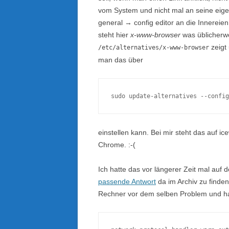
vom System und nicht mal an seine ei
general → config editor an die Innereie
steht hier
x-www-browser
was üblicherwe
zeigt
/etc/alternatives/x-www-browser
man das über
sudo update-alternatives --config
einstellen kann. Bei mir steht das auf ic
Chrome. :-(
Ich hatte das vor längerer Zeit mal auf 
passende Antwort
da im Archiv zu finden
Rechner vor dem selben Problem und h