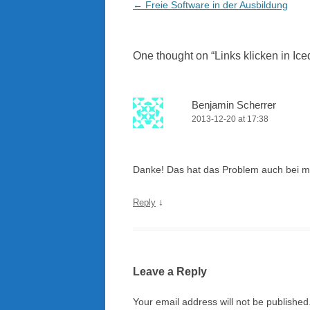
Post
←
Freie Software in der Ausbildung
navigation
One thought on “
Links klicken in Ic
Benjamin Scherrer
2013-12-20 at 17:38
Danke! Das hat das Problem auch bei mi
↓
Reply
Leave a Reply
Your email address will not be published