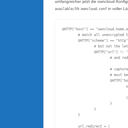
umfangreicher jetzt die owncloud-Konfig
in voller L
available/59-owncloud.conf
$HTTP["host"] == "owncloud.home.e
        # match all unencrypted t
        $HTTP["scheme"] == "http"
                # but not the let
                $HTTP["url"] !~ "
                        # and red
                        # capture
                        # must be
                        $HTTP["ho
                                u
                                 
                                )

                        }

                }

        }

        url.redirect = ( 
