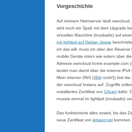
Vorgeschichte
Auf meinem Heimserver läuft owncloud, 
wird noch ein Spaß mit dem Upgrade beim
virtuellen Maschine (troubadix) auf ein
mit lighttpd auf Debian Jessie
beschriebe
ich das will, muss ich über den Reverse 
mobile Geräte intern wie extern über die 
Adresse owncloud.home.example.com ((A
landet man damit über die externe IPv4
Mein interner DNS ((
fli4l
rockt!)) löst di
der owncloud Instanz auf. Zugriffe solle
installiertes Zertifikat von
CAcert
dafür. 
musste einmal im lighttpd (troubadix) un
Das funktionierte alles soweit, bis das Z
neue Zertifikat von
letsencrypt
kommen.