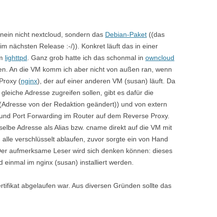
nein nicht nextcloud, sondern das
Debian-Paket
((das
 nächsten Release :-/)). Konkret läuft das in einer
em
lighttpd
. Ganz grob hatte ich das schonmal in
owncloud
n. An die VM komm ich aber nicht von außen ran, wenn
Proxy (
nginx
), der auf einer anderen VM (susan) läuft. Da
gleiche Adresse zugreifen sollen, gibt es dafür die
dresse von der Redaktion geändert)) und von extern
 und Port Forwarding im Router auf dem Reverse Proxy.
e selbe Adresse als Alias bzw. cname direkt auf die VM mit
n alle verschlüsselt ablaufen, zuvor sorgte ein von Hand
Der aufmerksame Leser wird sich denken können: dieses
d einmal im nginx (susan) installiert werden.
ertifikat abgelaufen war. Aus diversen Gründen sollte das