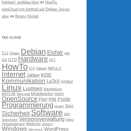
lighttpd | antiblau blog
on
HowTo:
ownCloud mit lighttpd auf Debian Jessie
alex
on
Binary H(e)art
TAG CLOUD
Debian
Eisfair
CLI
CMake
gdb
Hardware
Git
GTD
HCI
HowTo
Ideen
ICQ
IMPULS
Internet
KDE
Jabber
Kommunikation
LaTeX
lighttpd
Linux
Lustiges
Magdeburg
Mobiltelefon
MATLAB
Mercurial
MSRS
OpenSource
Perl
PIM
Politik
Programmierung
Shirt
ptxdist
Software
Sicherheit
SSH
Versionsverwaltung
Subversion
Video
WebUni
Virtualisierung
wheezy
Windows
WordPress
Wireshark