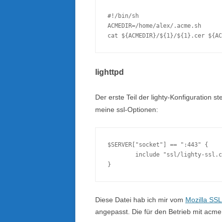
#!/bin/sh

ACMEDIR=/home/alex/.acme.sh

lighttpd
Der erste Teil der lighty-Konfiguration st
meine ssl-Optionen:
$SERVER["socket"] == ":443" {

        include "ssl/lighty-ssl.c
Diese Datei hab ich mir vom
Mozilla SSL
angepasst. Die für den Betrieb mit acm