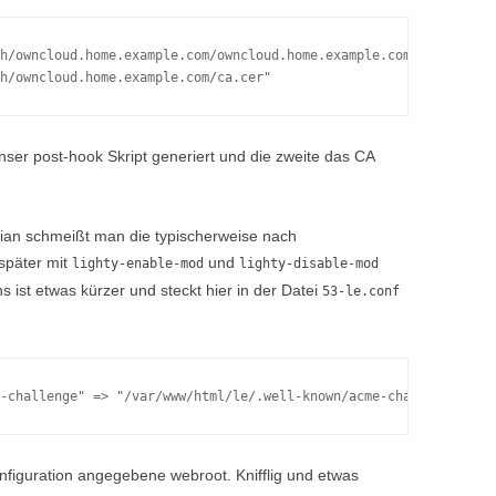
h/owncloud.home.example.com/owncloud.home.example.com.lighty-pem
 unser post-hook Skript generiert und die zweite das CA
ian schmeißt man die typischerweise nach
 später mit
und
lighty-enable-mod
lighty-disable-mod
ins ist etwas kürzer und steckt hier in der Datei
53-le.conf
nfiguration angegebene webroot. Knifflig und etwas