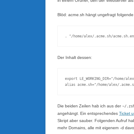
in einem Ordner, den der Webserver als
Blöd: acme.sh hängt ungefragt folgende
. "/home/alex/.acme.sh/acme.sh.en
Der Inhalt dessen:
export LE_WORKING_DIR="/home/alex
Die beiden Zeilen hab ich aus der
~/.zs
angehängt. Ein entsprechendes
Ticket 
Skript aber sauber. Folgenden Aufruf ha
mehr Domains, alle mit eigenem -d davo