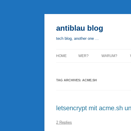
Skip
to
content
antiblau blog
tech blog, another one …
HOME
WER?
WARUM?
TAG ARCHIVES:
ACME.SH
letsencrypt mit acme.sh un
2 Replies