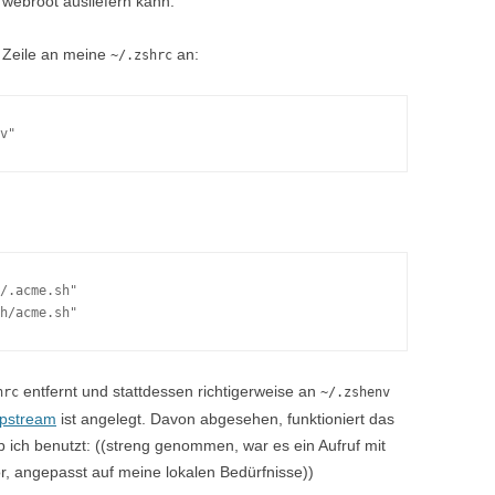
 webroot ausliefern kann.
 Zeile an meine
an:
~/.zshrc
v"
/.acme.sh"

entfernt und stattdessen richtigerweise an
hrc
~/.zshenv
upstream
ist angelegt. Davon abgesehen, funktioniert das
b ich benutzt: ((streng genommen, war es ein Aufruf mit
r, angepasst auf meine lokalen Bedürfnisse))