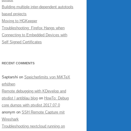
Building multiple inter-dependent autotools
based projects
Moving to HGKeeper
Troubleshooting: Firefox Hangs when
Connecting to Embedded Devices with
Self Signed Certificates
RECENT COMMENTS
Saptarshi
on
Speicherlimits von MiKTeX
erhöhen
Remote debugging with KDevelop and
ptxdist | antiblau blog
on
HowTo: Debug
core dumps with ptxdist 2017.07.0
anonym
on
SSH Remote Capture mit
Wireshark
Troubleshooting nextcloud running on