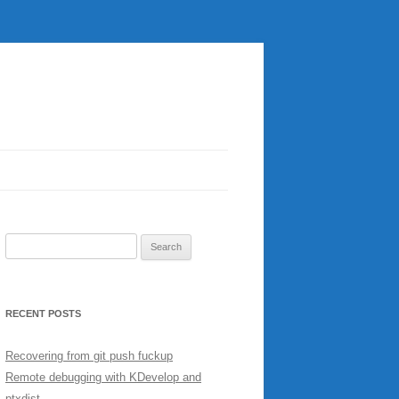
Search
for:
RECENT POSTS
Recovering from git push fuckup
Remote debugging with KDevelop and
ptxdist