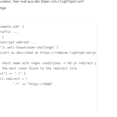
uration, hier mal aus der Datei
/etc/lighttpd/conf-
änge:
xample.com" {

raffic ...

 {

sencrypt webroot ...

^/\.well-known/acme-challenge" {

irect as described on https://redmine.lighttpd.net/projects/ligh
 vhost name with regex conditiona -> %0 in redirect pattern

 the most inner block to the redirect rule

st"] =~ ".*" {

rl.redirect = (

       ".*" => "https://%0$0"
