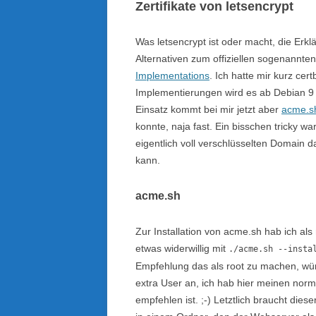
Zertifikate von letsencrypt
Was letsencrypt ist oder macht, die Erklä
Alternativen zum offiziellen sogenannten
Implementations
. Ich hatte mir kurz ce
Implementierungen wird es ab Debian 9 
Einsatz kommt bei mir jetzt aber
acme.s
konnte, naja fast. Ein bisschen tricky w
eigentlich voll verschlüsselten Domain 
kann.
acme.sh
Zur Installation von acme.sh hab ich al
etwas widerwillig mit
./acme.sh --insta
Empfehlung das als root zu machen, würd
extra User an, ich hab hier meinen norm
empfehlen ist. ;-) Letztlich braucht di