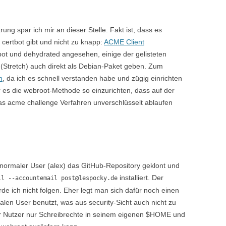
rung spar ich mir an dieser Stelle. Fakt ist, dass es
 certbot gibt und nicht zu knapp:
ACME Client
rtbot und dehydrated angesehen, einige der gelisteten
(Stretch) auch direkt als Debian-Paket geben. Zum
h
, da ich es schnell verstanden habe und zügig einrichten
ar es die webroot-Methode so einzurichten, dass auf der
das acme challenge Verfahren unverschlüsselt ablaufen
s normaler User (alex) das GitHub-Repository geklont und
installiert. Der
ll --accountemail post@lespocky.de
e ich nicht folgen. Eher legt man sich dafür noch einen
alen User benutzt, was aus security-Sicht auch nicht zu
eser Nutzer nur Schreibrechte in seinem eigenen $HOME und