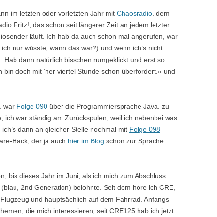
nn im letzten oder vorletzten Jahr mit
Chaosradio
, dem
io Fritz!, das schon seit längerer Zeit an jedem letzten
osender läuft. Ich hab da auch schon mal angerufen, war
n ich nur wüsste, wann das war?) und wenn ich’s nicht
n. Hab dann natürlich bisschen rumgeklickt und erst so
bin doch mit ‘ner viertel Stunde schon überfordert.« und
b, war
Folge 090
über die Programmiersprache Java, zu
, ich war ständig am Zurückspulen, weil ich nebenbei was
ich’s dann an gleicher Stelle nochmal mit
Folge 098
fare-Hack, der ja auch
hier im Blog
schon zur Sprache
, bis dieses Jahr im Juni, als ich mich zum Abschluss
 (blau, 2nd Generation) belohnte. Seit dem höre ich CRE,
m Flugzeug und hauptsächlich auf dem Fahrrad. Anfangs
emen, die mich interessieren, seit CRE125 hab ich jetzt