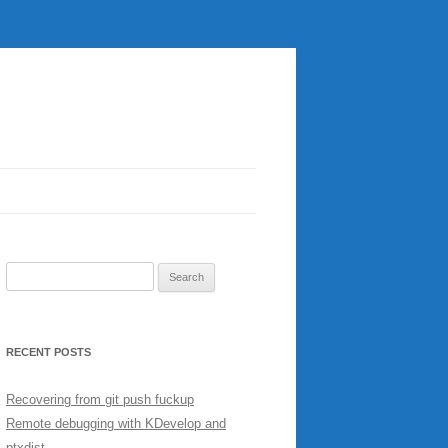
Search
for:
RECENT POSTS
Recovering from git push fuckup
Remote debugging with KDevelop and
ptxdist