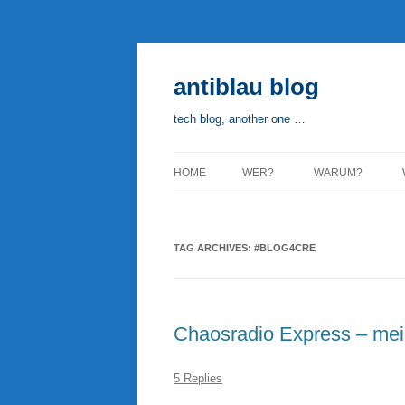
Skip
to
content
antiblau blog
tech blog, another one …
HOME
WER?
WARUM?
TAG ARCHIVES:
#BLOG4CRE
Chaosradio Express – mein
5 Replies