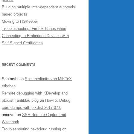
Building multiple inter-dependent autotools
based projects
Moving to HGKeeper
Troubleshooting: Firefox Hangs when
Connecting to Embedded Devices with
Self Signed Certificates
RECENT COMMENTS
Saptarshi
on
Speicherlimits von MiKTeX
erhöhen
Remote debugging with KDevelop and
ptxdist | antiblau blog
on
HowTo: Debug
core dumps with ptxdist 2017.07.0
anonym
on
SSH Remote Capture mit
Wireshark
Troubleshooting nextcloud running on