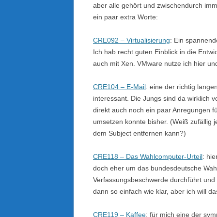
aber alle gehört und zwischendurch imme
ein paar extra Worte:
CRE092 – Virtualisierung
: Ein spannen
Ich hab recht guten Einblick in die Entw
auch mit Xen. VMware nutze ich hier und
CRE104 – E-Mail
: eine der richtig lang
interessant. Die Jungs sind da wirklich
direkt auch noch ein paar Anregungen f
umsetzen konnte bisher. (Weiß zufällig 
dem Subject entfernen kann?)
CRE118 – Das Wahlcomputer-Urteil
: hi
doch eher um das bundesdeutsche Wahlr
Verfassungsbeschwerde durchführt und w
dann so einfach wie klar, aber ich will
CRE119 – Kaffee
: für mich eine der sy