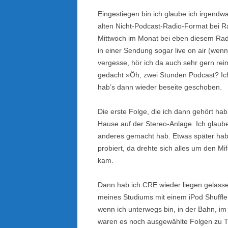
Eingestiegen bin ich glaube ich irgendwa
alten Nicht-Podcast-Radio-Format bei Rad
Mittwoch im Monat bei eben diesem Radi
in einer Sendung sogar live on air (wen
vergesse, hör ich da auch sehr gern rei
gedacht »Öh, zwei Stunden Podcast? Ich 
hab’s dann wieder beseite geschoben.
Die erste Folge, die ich dann gehört ha
Hause auf der Stereo-Anlage. Ich glaube
anderes gemacht hab. Etwas später hab 
probiert, da drehte sich alles um den Mi
kam.
Dann hab ich CRE wieder liegen gelassen
meines Studiums mit einem iPod Shuffle
wenn ich unterwegs bin, in der Bahn, i
waren es noch ausgewählte Folgen zu Th