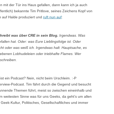
on mit der Tür ins Haus gefallen, dann kann ich ja auch
ffentlich) bekannte Tim Pritlove, seines Zeichens Kopf von
en auf Halde produziert und
ruft nun auf
:
hreibt was über CRE in sein Blog.
Irgendwas. Was
fallen hat. Oder: was Eure Lieblingsfolge ist. Oder
cht oder was weiß ich. Irgendwas halt. Hauptsache, es
riebenen Lobhudeleien oder triebhafte Flames. Wer
 schreiben.
st ein Podcast? Nein, nicht beim Urschleim. :-P
nterview-Podcast. Tim fährt durch die Gegend und besucht
annende Themen führt, meist so zwischen eineinhalb und
m weitesten Sinne was für uns Geeks, da geht’s um allen
eek-Kultur, Politisches, Gesellschaftliches und immer