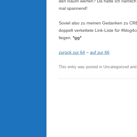
den Raum werfen? Da hätte ich nämlich
mal spannend!
Soviel also zu meinen Gedanken zu CRE.
doppelt verkettete Link-Liste für #blog4
liegen.
*gg*
zurück zur 64
–
auf zur 66
This entry was posted in Uncategorized an