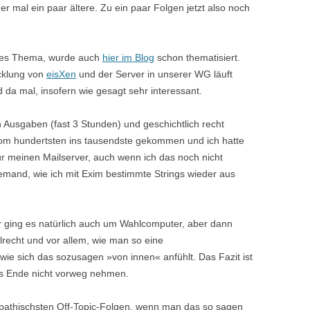
r mal ein paar ältere. Zu ein paar Folgen jetzt also noch
des Thema, wurde auch
hier im Blog
schon thematisiert.
icklung von
eisXen
und der Server in unserer WG läuft
 da mal, insofern wie gesagt sehr interessant.
en Ausgaben (fast 3 Stunden) und geschichtlich recht
 vom hundertsten ins tausendste gekommen und ich hatte
ür meinen Mailserver, auch wenn ich das noch nicht
jemand, wie ich mit Exim bestimmte Strings wieder aus
er ging es natürlich auch um Wahlcomputer, aber dann
echt und vor allem, wie man so eine
ie sich das sozusagen »von innen« anfühlt. Das Fazit ist
 das Ende nicht vorweg nehmen.
mpathischsten Off-Topic-Folgen, wenn man das so sagen