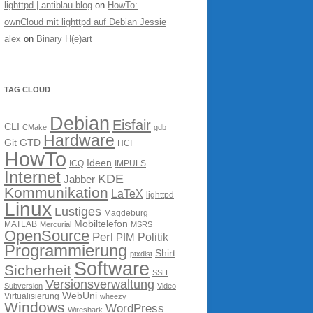
lighttpd | antiblau blog
on
HowTo:
ownCloud mit lighttpd auf Debian Jessie
alex
on
Binary H(e)art
TAG CLOUD
Debian
Eisfair
CLI
CMake
gdb
Hardware
Git
GTD
HCI
HowTo
Ideen
ICQ
IMPULS
Internet
KDE
Jabber
Kommunikation
LaTeX
lighttpd
Linux
Lustiges
Magdeburg
Mobiltelefon
MATLAB
Mercurial
MSRS
OpenSource
Perl
PIM
Politik
Programmierung
Shirt
ptxdist
Software
Sicherheit
SSH
Versionsverwaltung
Subversion
Video
WebUni
Virtualisierung
wheezy
Windows
WordPress
Wireshark