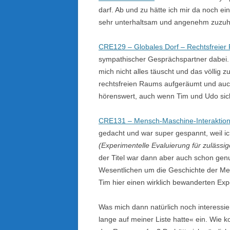
darf. Ab und zu hätte ich mir da noch e
sehr unterhaltsam und angenehm zuzuh
CRE129 – Globales Dorf – Rechtsfreie
sympathischer Gesprächspartner dabei. D
mich nicht alles täuscht und das völlig z
rechtsfreien Raums aufgeräumt und auch 
hörenswert, auch wenn Tim und Udo sich 
CRE131 – Mensch-Maschine-Interaktio
gedacht und war super gespannt, weil i
(Experimentelle Evaluierung für zuläs
der Titel war dann aber auch schon gen
Wesentlichen um die Geschichte der Men
Tim hier einen wirklich bewanderten Expe
Was mich dann natürlich noch interessie
lange auf meiner Liste hatte« ein. Wie 