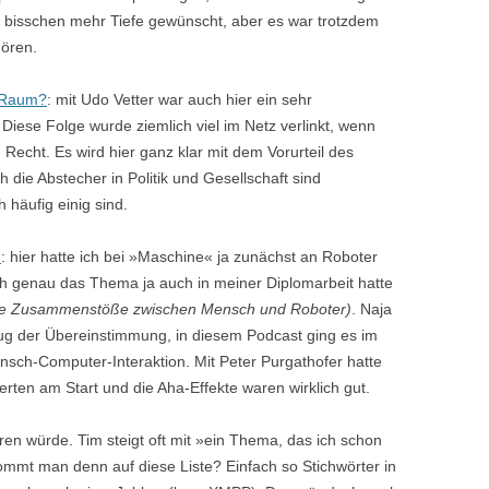
in bisschen mehr Tiefe gewünscht, aber es war trotzdem
ören.
r Raum?
: mit Udo Vetter war auch hier ein sehr
iese Folge wurde ziemlich viel im Netz verlinkt, wenn
u Recht. Es wird hier ganz klar mit dem Vorurteil des
die Abstecher in Politik und Gesellschaft sind
häufig einig sind.
n
: hier hatte ich bei »Maschine« ja zunächst an Roboter
ch genau das Thema ja auch in meiner Diplomarbeit hatte
sige Zusammenstöße zwischen Mensch und Roboter)
. Naja
ug der Übereinstimmung, in diesem Podcast ging es im
sch-Computer-Interaktion. Mit Peter Purgathofer hatte
rten am Start und die Aha-Effekte waren wirklich gut.
ren würde. Tim steigt oft mit »ein Thema, das ich schon
kommt man denn auf diese Liste? Einfach so Stichwörter in