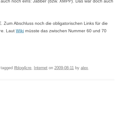
 auch noch eins: Jabber (bzw. XMPP). Das wär doch auch
 Zum Abschluss noch die obligatorischen Links für die
cre. Laut
Wiki
müsste das zwischen Nummer 60 und 70
d tagged
#blog4cre
,
Internet
on
2009-08-11
by
alex
.