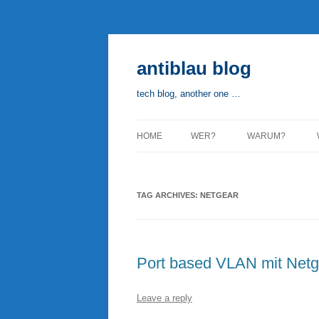
Skip
to
content
antiblau blog
tech blog, another one …
HOME
WER?
WARUM?
TAG ARCHIVES:
NETGEAR
Port based VLAN mit Net
Leave a reply