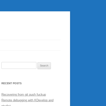
Search
for:
RECENT POSTS
Recovering from git push fuckup
Remote debugging with KDevelop and
ptxdist