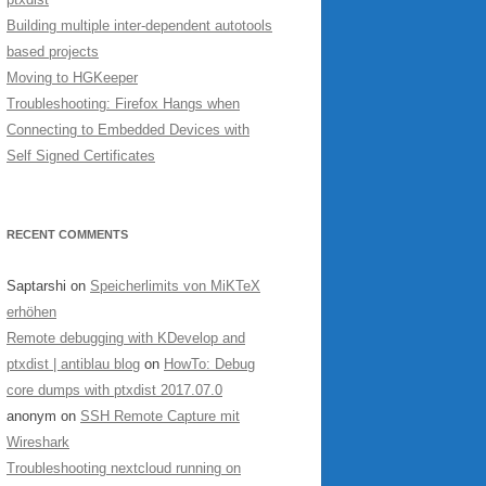
Building multiple inter-dependent autotools
based projects
Moving to HGKeeper
Troubleshooting: Firefox Hangs when
Connecting to Embedded Devices with
Self Signed Certificates
RECENT COMMENTS
Saptarshi
on
Speicherlimits von MiKTeX
erhöhen
Remote debugging with KDevelop and
ptxdist | antiblau blog
on
HowTo: Debug
core dumps with ptxdist 2017.07.0
anonym
on
SSH Remote Capture mit
Wireshark
Troubleshooting nextcloud running on