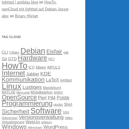
lighttpd | antiblau blog
on
HowTo:
ownCloud mit lighttpd auf Debian Jessie
alex
on
Binary H(e)art
TAG CLOUD
Debian
Eisfair
CLI
CMake
gdb
Hardware
Git
GTD
HCI
HowTo
Ideen
ICQ
IMPULS
Internet
KDE
Jabber
Kommunikation
LaTeX
lighttpd
Linux
Lustiges
Magdeburg
Mobiltelefon
MATLAB
Mercurial
MSRS
OpenSource
Perl
PIM
Politik
Programmierung
Shirt
ptxdist
Software
Sicherheit
SSH
Versionsverwaltung
Subversion
Video
WebUni
Virtualisierung
wheezy
Windows
WordPress
Wireshark